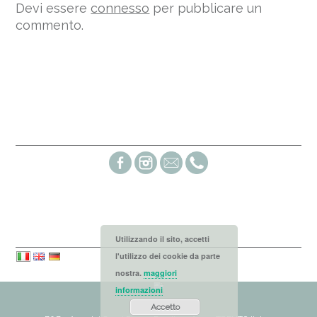
Devi essere
connesso
per pubblicare un
commento.
Social links
Languages
Utilizzando il sito, accetti
l'utilizzo dei cookie da parte
nostra.
maggiori
informazioni
Accetto