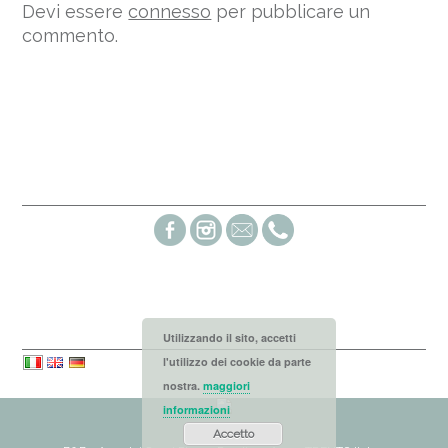
Devi essere
connesso
per pubblicare un
commento.
Social links
Languages
Utilizzando il sito, accetti
l'utilizzo dei cookie da parte
nostra.
maggiori
informazioni
Accetto