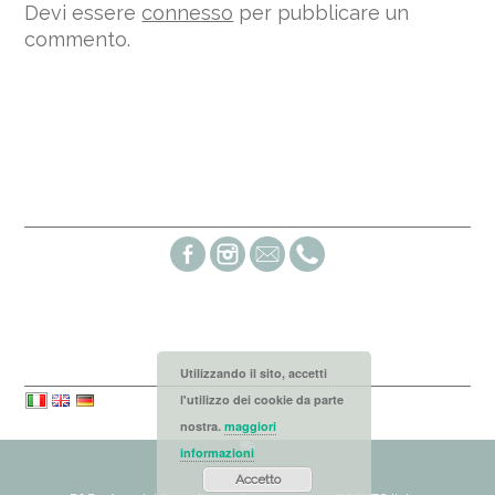
Devi essere
connesso
per pubblicare un
commento.
Social links
Languages
Utilizzando il sito, accetti
l'utilizzo dei cookie da parte
nostra.
maggiori
informazioni
Accetto