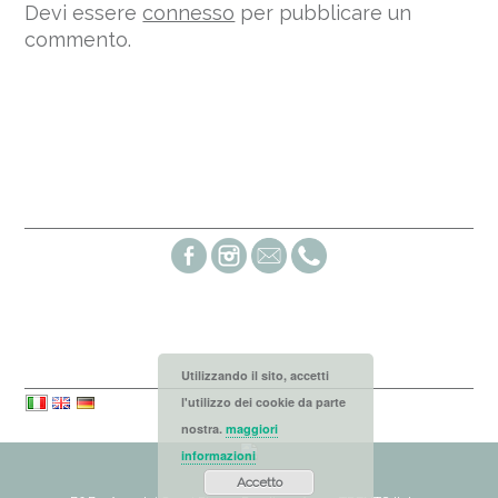
Devi essere
connesso
per pubblicare un
commento.
Social links
Languages
Utilizzando il sito, accetti
l'utilizzo dei cookie da parte
nostra.
maggiori
informazioni
Accetto