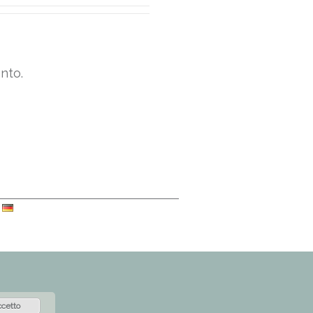
nto.
uages
cetto