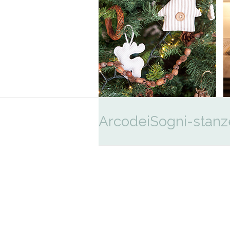
ArcodeiSogni-stanz