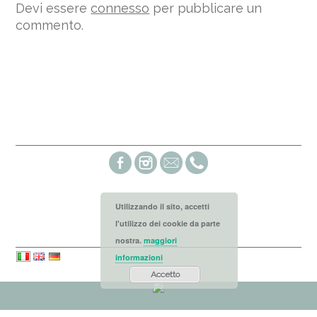
Devi essere
connesso
per pubblicare un
commento.
Social links
Utilizzando il sito, accetti
l'utilizzo dei cookie da parte
Languages
nostra.
maggiori
informazioni
Accetto