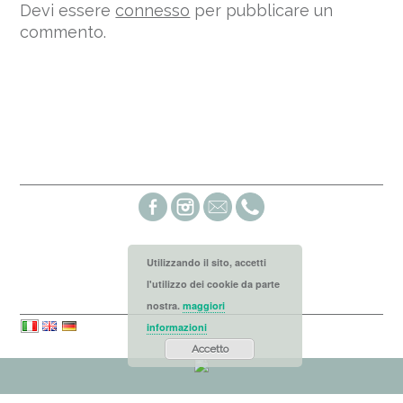
Devi essere
connesso
per pubblicare un
commento.
Social links
Utilizzando il sito, accetti
l'utilizzo dei cookie da parte
Languages
nostra.
maggiori
informazioni
Accetto