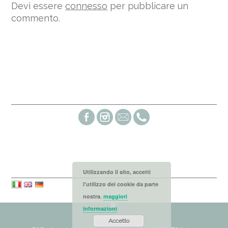
Devi essere
connesso
per pubblicare un
commento.
Social links
Languages
Utilizzando il sito, accetti
l'utilizzo dei cookie da parte
nostra.
maggiori
informazioni
Accetto