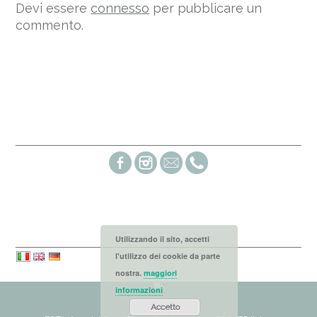
Devi essere
connesso
per pubblicare un
commento.
Social links
Languages
Utilizzando il sito, accetti
l'utilizzo dei cookie da parte
nostra.
maggiori
informazioni
Accetto